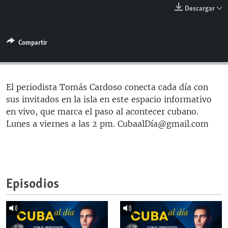
RADIO MARTÍ
Descargar
ESPECIALES
Compartir
MULTIMEDIA
ESPECIALES
EDITORIALES
LA REALIDAD DE LA VIVIENDA EN CUBA
SER VIEJO EN CUBA
El periodista Tomás Cardoso conecta cada día con
SÍGUENOS
sus invitados en la isla en este espacio informativo
KENTU-CUBANO
en vivo, que marca el paso al acontecer cubano.
LOS SANTOS DE HIALEAH
Lunes a viernes a las 2 pm. CubaalDía@gmail.com
DESINFORMACIÓN RUSA EN AMÉRICA LATINA
LA INVASIÓN DE RUSIA A UCRANIA
Episodios