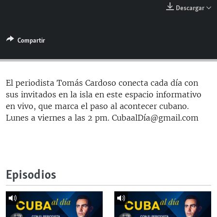
RADIO MARTÍ
Descargar
ESPECIALES
Compartir
MULTIMEDIA
ESPECIALES
EDITORIALES
LA REALIDAD DE LA VIVIENDA EN CUBA
SER VIEJO EN CUBA
El periodista Tomás Cardoso conecta cada día con
SÍGUENOS
sus invitados en la isla en este espacio informativo
KENTU-CUBANO
en vivo, que marca el paso al acontecer cubano.
LOS SANTOS DE HIALEAH
Lunes a viernes a las 2 pm. CubaalDía@gmail.com
DESINFORMACIÓN RUSA EN AMÉRICA LATINA
LA INVASIÓN DE RUSIA A UCRANIA
Episodios