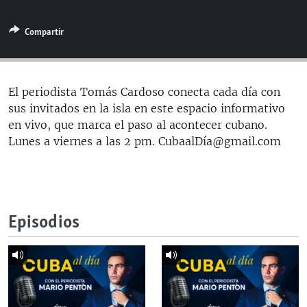
RADIO MARTÍ
Compartir
ESPECIALES
MULTIMEDIA
ESPECIALES
EDITORIALES
LA REALIDAD DE LA VIVIENDA EN CUBA
El periodista Tomás Cardoso conecta cada día con
sus invitados en la isla en este espacio informativo
SER VIEJO EN CUBA
SÍGUENOS
en vivo, que marca el paso al acontecer cubano.
KENTU-CUBANO
Lunes a viernes a las 2 pm. CubaalDía@gmail.com
LOS SANTOS DE HIALEAH
DESINFORMACIÓN RUSA EN AMÉRICA LATINA
LA INVASIÓN DE RUSIA A UCRANIA
Episodios