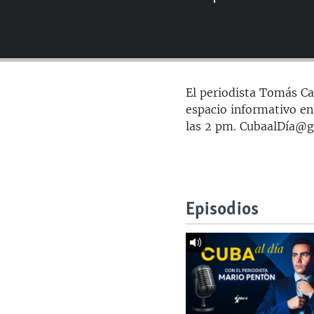
RADIO MARTÍ
ESPECIALES
MULTIMEDIA
ESPECIALES
EDITORIALES
LA REALIDAD DE LA VIVIENDA EN
El periodista Tomás Car
CUBA
espacio informativo en
SER VIEJO EN CUBA
las 2 pm. CubaalDía@
KENTU-CUBANO
LOS SANTOS DE HIALEAH
DESINFORMACIÓN RUSA EN
Episodios
AMÉRICA LATINA
LA INVASIÓN DE RUSIA A UCRANIA