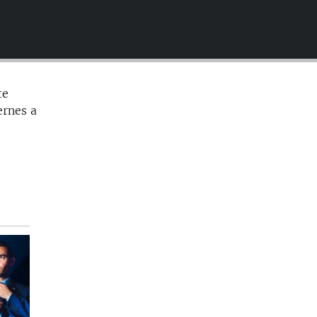
EMBED
te
ernes a