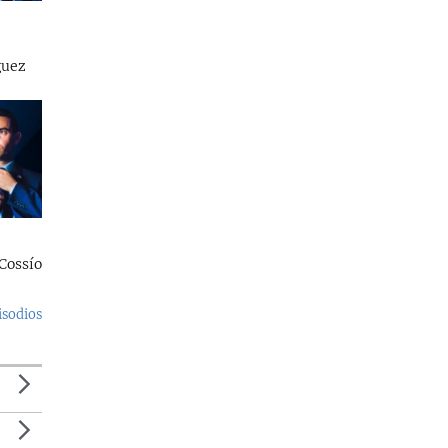
guez
Cossío
isodios