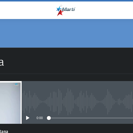
a
No media source currently avail
0:00
ntana