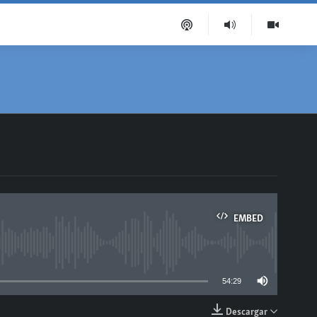
EMBED
able
54:29
Descargar