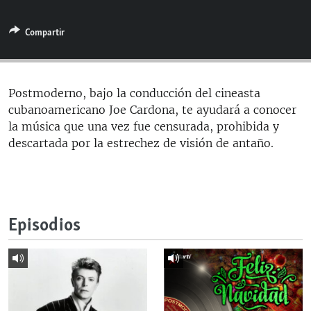
RADIO MARTÍ
Compartir
ESPECIALES
MULTIMEDIA
ESPECIALES
EDITORIALES
LA REALIDAD DE LA VIVIENDA EN CUBA
Postmoderno, bajo la conducción del cineasta
cubanoamericano Joe Cardona, te ayudará a conocer
SER VIEJO EN CUBA
SÍGUENOS
la música que una vez fue censurada, prohibida y
KENTU-CUBANO
descartada por la estrechez de visión de antaño.
LOS SANTOS DE HIALEAH
DESINFORMACIÓN RUSA EN AMÉRICA LATINA
LA INVASIÓN DE RUSIA A UCRANIA
Episodios