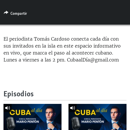
RADIO MARTÍ
Compartir
ESPECIALES
MULTIMEDIA
ESPECIALES
EDITORIALES
LA REALIDAD DE LA VIVIENDA EN CUBA
El periodista Tomás Cardoso conecta cada día con
sus invitados en la isla en este espacio informativo
SER VIEJO EN CUBA
SÍGUENOS
en vivo, que marca el paso al acontecer cubano.
KENTU-CUBANO
Lunes a viernes a las 2 pm. CubaalDía@gmail.com
LOS SANTOS DE HIALEAH
DESINFORMACIÓN RUSA EN AMÉRICA LATINA
LA INVASIÓN DE RUSIA A UCRANIA
Episodios