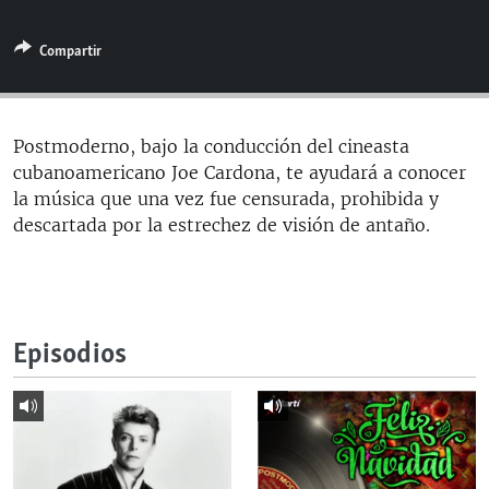
RADIO MARTÍ
Compartir
ESPECIALES
MULTIMEDIA
ESPECIALES
EDITORIALES
LA REALIDAD DE LA VIVIENDA EN CUBA
Postmoderno, bajo la conducción del cineasta
cubanoamericano Joe Cardona, te ayudará a conocer
SER VIEJO EN CUBA
SÍGUENOS
la música que una vez fue censurada, prohibida y
KENTU-CUBANO
descartada por la estrechez de visión de antaño.
LOS SANTOS DE HIALEAH
DESINFORMACIÓN RUSA EN AMÉRICA LATINA
LA INVASIÓN DE RUSIA A UCRANIA
Episodios