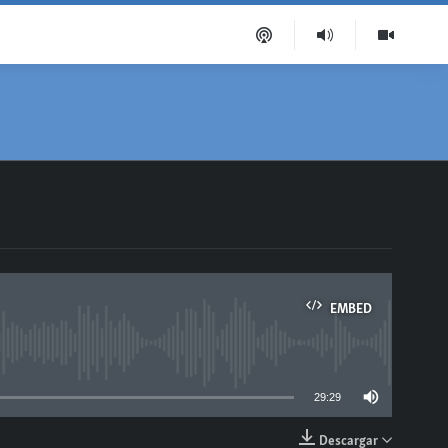
EMBED
able
29:29
Descargar