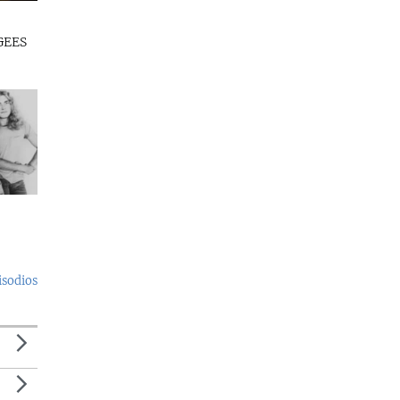
GEES
isodios