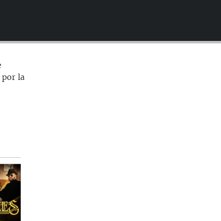
EMBED
e
 por la