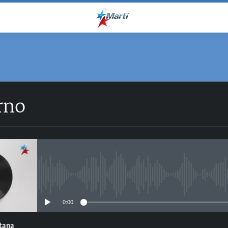
rno
No media source currently avail
0:00
ntana