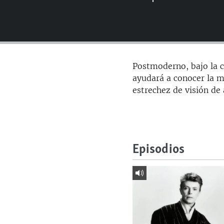
RADIO MARTÍ
ESPECIALES
MULTIMEDIA
ESPECIALES
EDITORIALES
LA REALIDAD DE LA VIVIENDA EN
Postmoderno, bajo la 
CUBA
ayudará a conocer la m
SER VIEJO EN CUBA
estrechez de visión de
KENTU-CUBANO
LOS SANTOS DE HIALEAH
DESINFORMACIÓN RUSA EN
Episodios
AMÉRICA LATINA
LA INVASIÓN DE RUSIA A UCRANIA