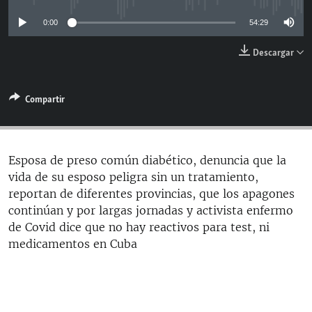
RADIO MARTÍ
0:00
54:29
ESPECIALES
Descargar
MULTIMEDIA
ESPECIALES
EDITORIALES
LA REALIDAD DE LA VIVIENDA EN CUBA
Compartir
SER VIEJO EN CUBA
SÍGUENOS
KENTU-CUBANO
Esposa de preso común diabético, denuncia que la
LOS SANTOS DE HIALEAH
vida de su esposo peligra sin un tratamiento,
DESINFORMACIÓN RUSA EN AMÉRICA LATINA
reportan de diferentes provincias, que los apagones
continúan y por largas jornadas y activista enfermo
LA INVASIÓN DE RUSIA A UCRANIA
de Covid dice que no hay reactivos para test, ni
medicamentos en Cuba