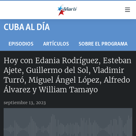
Enlaces
de
accesibilidad
CUBA AL DÍA
TITULARES
Ir
al
CUBA
EPISODIOS
ARTÍCULOS
SOBRE EL PROGRAMA
contenido
ESTADOS UNIDOS
principal
CUBA
Hoy con Edania Rodríguez, Esteban
Ir
AMÉRICA LATINA
DERECHOS HUMANOS
ESTADOS UNIDOS
Ajete, Guillermo del Sol, Vladimir
a
INMIGRACIÓN
la
#11JCUBA, 5 AÑOS DESPUÉS
AMÉRICA 250
Turró, Miguel Ángel López, Alfredo
navegación
MUNDO
INFORME DEL DEPARTAMENTO DE ESTADO DE EEUU
Álvarez y William Tamayo
principal
SOBRE CUBA
DEPORTES
Ir
septiembre 13, 2023
a
ARTE Y ENTRETENIMIENTO
la
OPINIÓN GRÁFICA
búsqueda
AUDIOVISUALES MARTÍ
No media source currently available