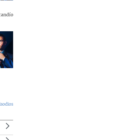
randío
isodios