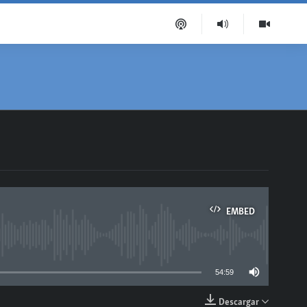
EMBED
able
54:59
Descargar