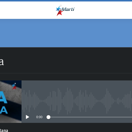
a
No media source currently avail
0:00
ntana