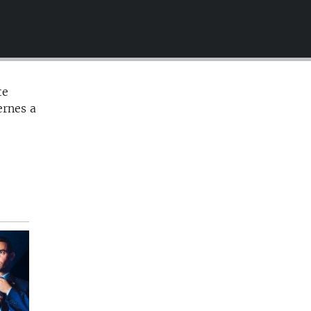
EMBED
te
ernes a