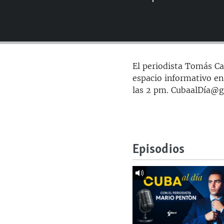
RADIO MARTÍ
ESPECIALES
MULTIMEDIA
ESPECIALES
EDITORIALES
LA REALIDAD DE LA VIVIENDA EN
El periodista Tomás Car
CUBA
espacio informativo en
SER VIEJO EN CUBA
las 2 pm. CubaalDía@
KENTU-CUBANO
LOS SANTOS DE HIALEAH
DESINFORMACIÓN RUSA EN
Episodios
AMÉRICA LATINA
LA INVASIÓN DE RUSIA A UCRANIA