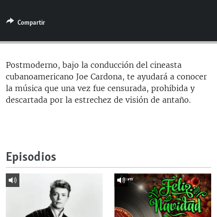
RADIO MARTÍ
Compartir
ESPECIALES
MULTIMEDIA
ESPECIALES
EDITORIALES
LA REALIDAD DE LA VIVIENDA EN CUBA
Postmoderno, bajo la conducción del cineasta
cubanoamericano Joe Cardona, te ayudará a conocer
SER VIEJO EN CUBA
SÍGUENOS
la música que una vez fue censurada, prohibida y
KENTU-CUBANO
descartada por la estrechez de visión de antaño.
LOS SANTOS DE HIALEAH
DESINFORMACIÓN RUSA EN AMÉRICA LATINA
LA INVASIÓN DE RUSIA A UCRANIA
Episodios