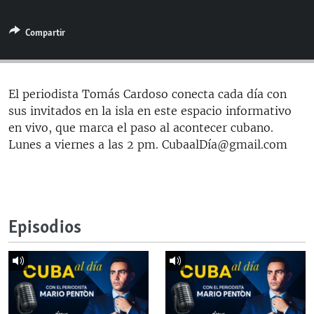
RADIO MARTÍ
Compartir
ESPECIALES
MULTIMEDIA
ESPECIALES
EDITORIALES
LA REALIDAD DE LA VIVIENDA EN CUBA
El periodista Tomás Cardoso conecta cada día con
sus invitados en la isla en este espacio informativo
SER VIEJO EN CUBA
SÍGUENOS
en vivo, que marca el paso al acontecer cubano.
KENTU-CUBANO
Lunes a viernes a las 2 pm. CubaalDía@gmail.com
LOS SANTOS DE HIALEAH
DESINFORMACIÓN RUSA EN AMÉRICA LATINA
LA INVASIÓN DE RUSIA A UCRANIA
Episodios