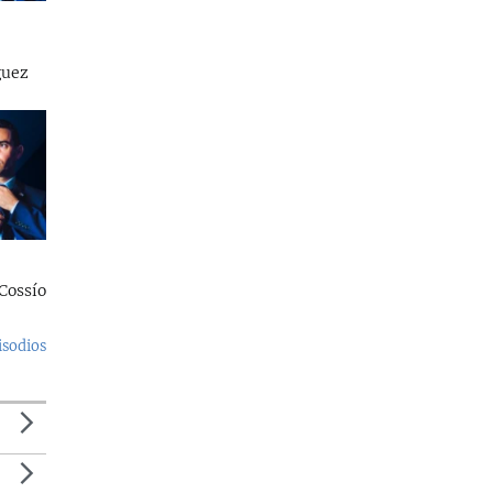
guez
Cossío
isodios