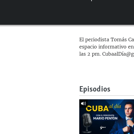
RADIO MARTÍ
ESPECIALES
MULTIMEDIA
ESPECIALES
EDITORIALES
LA REALIDAD DE LA VIVIENDA EN
El periodista Tomás Car
CUBA
espacio informativo en
SER VIEJO EN CUBA
las 2 pm. CubaalDía@
KENTU-CUBANO
LOS SANTOS DE HIALEAH
DESINFORMACIÓN RUSA EN
Episodios
AMÉRICA LATINA
LA INVASIÓN DE RUSIA A UCRANIA