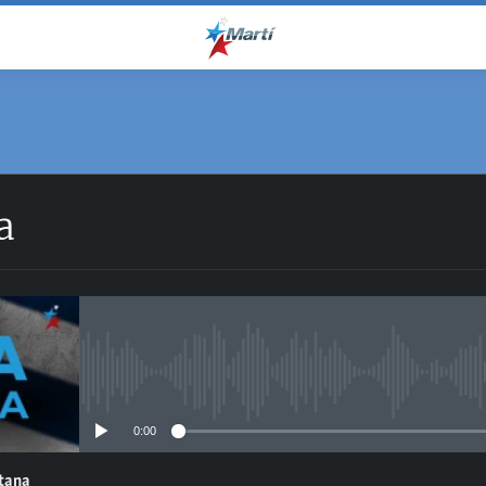
a
No media source currently avail
0:00
ntana