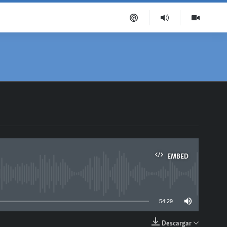
EMBED
able
54:29
Descargar