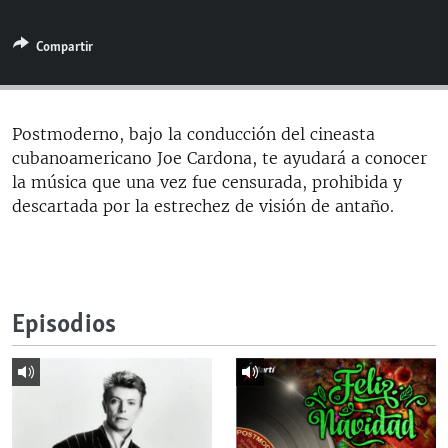
RADIO MARTÍ
Compartir
ESPECIALES
MULTIMEDIA
ESPECIALES
EDITORIALES
LA REALIDAD DE LA VIVIENDA EN CUBA
Postmoderno, bajo la conducción del cineasta
cubanoamericano Joe Cardona, te ayudará a conocer
SER VIEJO EN CUBA
SÍGUENOS
la música que una vez fue censurada, prohibida y
KENTU-CUBANO
descartada por la estrechez de visión de antaño.
LOS SANTOS DE HIALEAH
DESINFORMACIÓN RUSA EN AMÉRICA LATINA
LA INVASIÓN DE RUSIA A UCRANIA
Episodios