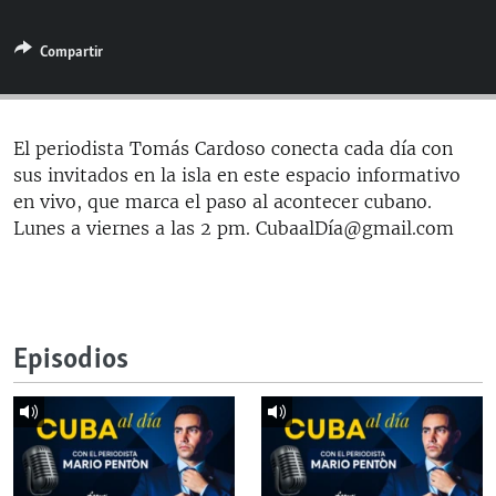
RADIO MARTÍ
Compartir
ESPECIALES
MULTIMEDIA
ESPECIALES
EDITORIALES
LA REALIDAD DE LA VIVIENDA EN CUBA
El periodista Tomás Cardoso conecta cada día con
sus invitados en la isla en este espacio informativo
SER VIEJO EN CUBA
SÍGUENOS
en vivo, que marca el paso al acontecer cubano.
KENTU-CUBANO
Lunes a viernes a las 2 pm. CubaalDía@gmail.com
LOS SANTOS DE HIALEAH
DESINFORMACIÓN RUSA EN AMÉRICA LATINA
LA INVASIÓN DE RUSIA A UCRANIA
Episodios