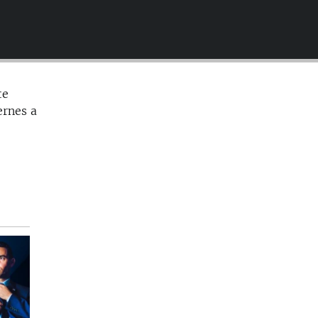
EMBED
te
ernes a