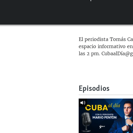
RADIO MARTÍ
ESPECIALES
MULTIMEDIA
ESPECIALES
EDITORIALES
LA REALIDAD DE LA VIVIENDA EN
El periodista Tomás Car
CUBA
espacio informativo en
SER VIEJO EN CUBA
las 2 pm. CubaalDía@
KENTU-CUBANO
LOS SANTOS DE HIALEAH
DESINFORMACIÓN RUSA EN
Episodios
AMÉRICA LATINA
LA INVASIÓN DE RUSIA A UCRANIA