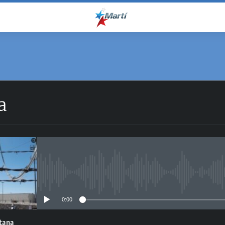
a
No media source currently avail
0:00
ntana