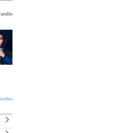
randío
isodios