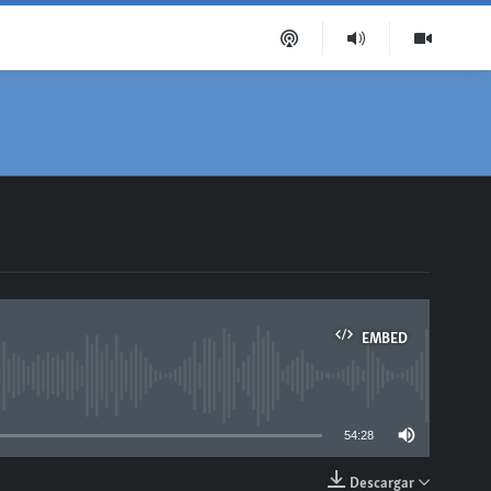
EMBED
able
54:28
Descargar