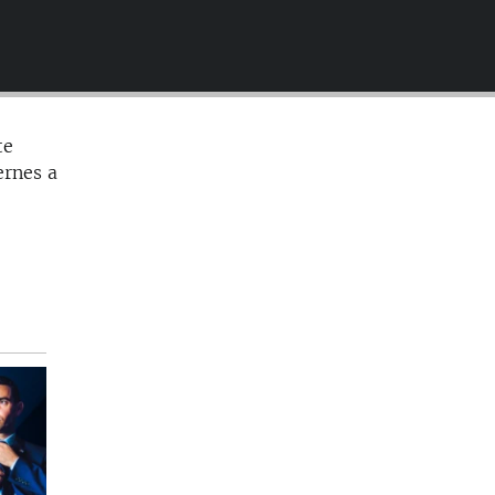
EMBED
te
ernes a