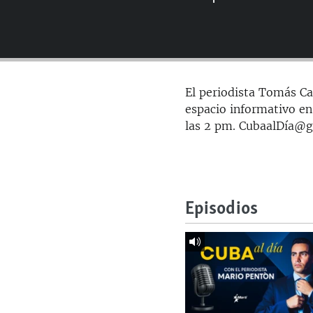
RADIO MARTÍ
ESPECIALES
MULTIMEDIA
ESPECIALES
EDITORIALES
LA REALIDAD DE LA VIVIENDA EN
El periodista Tomás Car
CUBA
espacio informativo en
SER VIEJO EN CUBA
las 2 pm. CubaalDía@
KENTU-CUBANO
LOS SANTOS DE HIALEAH
DESINFORMACIÓN RUSA EN
Episodios
AMÉRICA LATINA
LA INVASIÓN DE RUSIA A UCRANIA