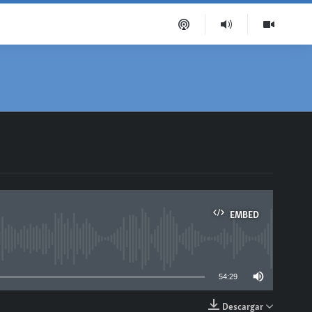
EMBED
able
54:29
Descargar