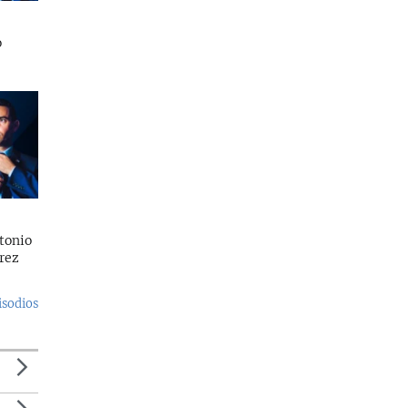
o
tonio
rez
isodios