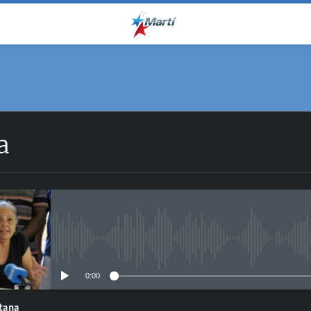
a
No media source currently avail
0:00
ntana