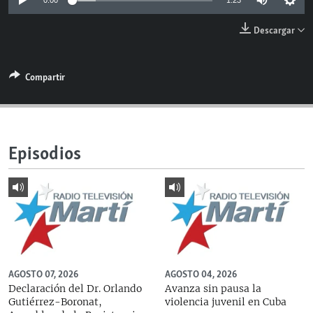
0:00
1:23
RADIO MARTÍ
Descargar
ESPECIALES
MULTIMEDIA
ESPECIALES
Compartir
EDITORIALES
LA REALIDAD DE LA VIVIENDA EN CUBA
SER VIEJO EN CUBA
SÍGUENOS
KENTU-CUBANO
Episodios
LOS SANTOS DE HIALEAH
DESINFORMACIÓN RUSA EN AMÉRICA LATINA
LA INVASIÓN DE RUSIA A UCRANIA
AGOSTO 07, 2026
AGOSTO 04, 2026
Declaración del Dr. Orlando
Avanza sin pausa la
Gutiérrez-Boronat,
violencia juvenil en Cuba