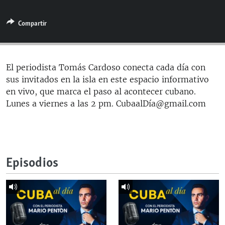
RADIO MARTÍ
Compartir
ESPECIALES
MULTIMEDIA
ESPECIALES
EDITORIALES
LA REALIDAD DE LA VIVIENDA EN CUBA
El periodista Tomás Cardoso conecta cada día con
sus invitados en la isla en este espacio informativo
SER VIEJO EN CUBA
SÍGUENOS
en vivo, que marca el paso al acontecer cubano.
KENTU-CUBANO
Lunes a viernes a las 2 pm. CubaalDía@gmail.com
LOS SANTOS DE HIALEAH
DESINFORMACIÓN RUSA EN AMÉRICA LATINA
LA INVASIÓN DE RUSIA A UCRANIA
Episodios