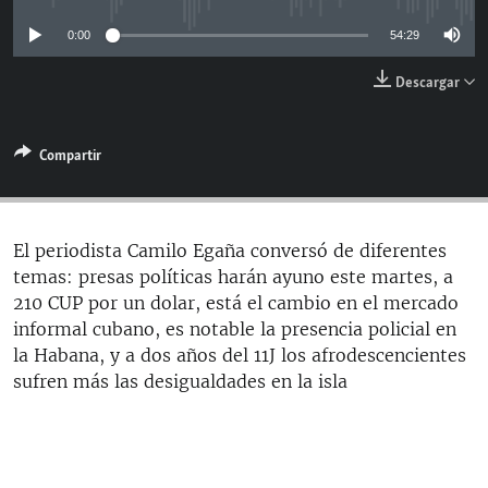
RADIO MARTÍ
0:00
54:29
ESPECIALES
Descargar
MULTIMEDIA
ESPECIALES
EDITORIALES
LA REALIDAD DE LA VIVIENDA EN CUBA
Compartir
SER VIEJO EN CUBA
SÍGUENOS
KENTU-CUBANO
El periodista Camilo Egaña conversó de diferentes
LOS SANTOS DE HIALEAH
temas: presas políticas harán ayuno este martes, a
DESINFORMACIÓN RUSA EN AMÉRICA LATINA
210 CUP por un dolar, está el cambio en el mercado
informal cubano, es notable la presencia policial en
LA INVASIÓN DE RUSIA A UCRANIA
la Habana, y a dos años del 11J los afrodescencientes
sufren más las desigualdades en la isla