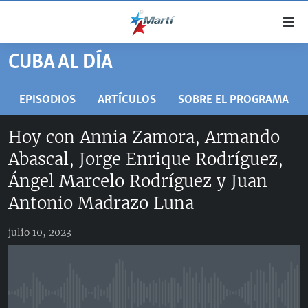
Enlaces
de
accesibilidad
CUBA AL DÍA
TITULARES
Ir
al
CUBA
EPISODIOS
ARTÍCULOS
SOBRE EL PROGRAMA
contenido
ESTADOS UNIDOS
principal
CUBA
Hoy con Annia Zamora, Armando
Ir
AMÉRICA LATINA
DERECHOS HUMANOS
ESTADOS UNIDOS
Abascal, Jorge Enrique Rodríguez,
a
INMIGRACIÓN
la
#11JCUBA, 5 AÑOS DESPUÉS
AMÉRICA 250
Ángel Marcelo Rodríguez y Juan
navegación
MUNDO
INFORME DEL DEPARTAMENTO DE ESTADO DE EEUU
Antonio Madrazo Luna
principal
SOBRE CUBA
DEPORTES
Ir
julio 10, 2023
a
ARTE Y ENTRETENIMIENTO
la
OPINIÓN GRÁFICA
búsqueda
AUDIOVISUALES MARTÍ
No media source currently available