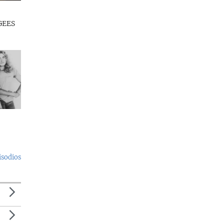
GEES
isodios