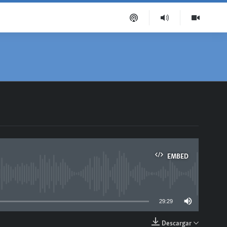
EMBED
able
29:29
Descargar