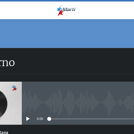
rno
No media source currently avail
0:00
ntana