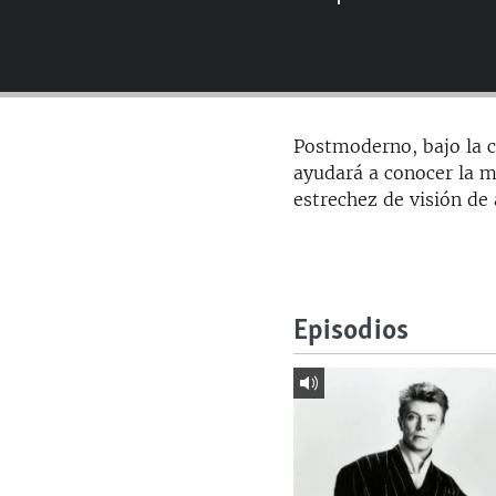
RADIO MARTÍ
ESPECIALES
MULTIMEDIA
ESPECIALES
EDITORIALES
LA REALIDAD DE LA VIVIENDA EN
Postmoderno, bajo la 
CUBA
ayudará a conocer la m
SER VIEJO EN CUBA
estrechez de visión de
KENTU-CUBANO
LOS SANTOS DE HIALEAH
DESINFORMACIÓN RUSA EN
Episodios
AMÉRICA LATINA
LA INVASIÓN DE RUSIA A UCRANIA