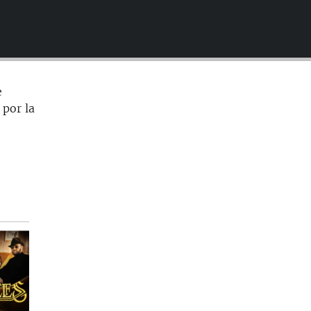
EMBED
e
 por la