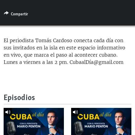
RADIO MARTÍ
Compartir
ESPECIALES
MULTIMEDIA
ESPECIALES
EDITORIALES
LA REALIDAD DE LA VIVIENDA EN CUBA
El periodista Tomás Cardoso conecta cada día con
sus invitados en la isla en este espacio informativo
SER VIEJO EN CUBA
SÍGUENOS
en vivo, que marca el paso al acontecer cubano.
KENTU-CUBANO
Lunes a viernes a las 2 pm. CubaalDía@gmail.com
LOS SANTOS DE HIALEAH
DESINFORMACIÓN RUSA EN AMÉRICA LATINA
LA INVASIÓN DE RUSIA A UCRANIA
Episodios