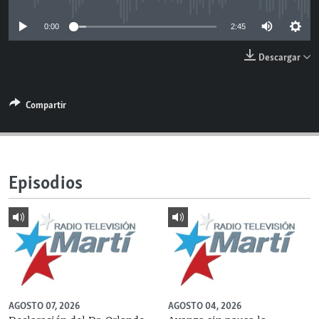
RADIO MARTÍ
0:00
2:45
ESPECIALES
Descargar
MULTIMEDIA
ESPECIALES
EDITORIALES
LA REALIDAD DE LA VIVIENDA EN CUBA
Compartir
SER VIEJO EN CUBA
SÍGUENOS
KENTU-CUBANO
LOS SANTOS DE HIALEAH
Episodios
DESINFORMACIÓN RUSA EN AMÉRICA LATINA
LA INVASIÓN DE RUSIA A UCRANIA
AGOSTO 07, 2026
AGOSTO 04, 2026