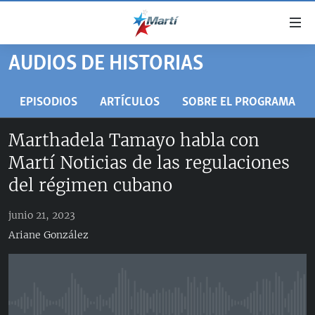
Enlaces
de
accesibilidad
AUDIOS DE HISTORIAS
TITULARES
Ir
al
CUBA
EPISODIOS
ARTÍCULOS
SOBRE EL PROGRAMA
contenido
ESTADOS UNIDOS
principal
CUBA
Marthadela Tamayo habla con
Ir
AMÉRICA LATINA
DERECHOS HUMANOS
ESTADOS UNIDOS
Martí Noticias de las regulaciones
a
INMIGRACIÓN
la
#11JCUBA, 5 AÑOS DESPUÉS
AMÉRICA 250
del régimen cubano
navegación
MUNDO
INFORME DEL DEPARTAMENTO DE ESTADO DE EEUU
principal
junio 21, 2023
SOBRE CUBA
DEPORTES
Ir
Ariane González
a
ARTE Y ENTRETENIMIENTO
la
OPINIÓN GRÁFICA
búsqueda
AUDIOVISUALES MARTÍ
No media source currently available