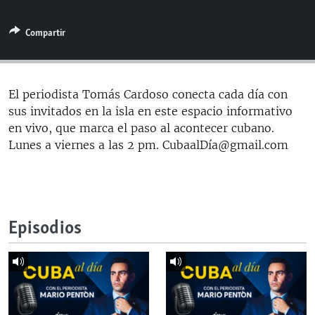
RADIO MARTÍ
Compartir
ESPECIALES
MULTIMEDIA
ESPECIALES
EDITORIALES
LA REALIDAD DE LA VIVIENDA EN CUBA
El periodista Tomás Cardoso conecta cada día con
sus invitados en la isla en este espacio informativo
SER VIEJO EN CUBA
SÍGUENOS
en vivo, que marca el paso al acontecer cubano.
KENTU-CUBANO
Lunes a viernes a las 2 pm. CubaalDía@gmail.com
LOS SANTOS DE HIALEAH
DESINFORMACIÓN RUSA EN AMÉRICA LATINA
LA INVASIÓN DE RUSIA A UCRANIA
Episodios