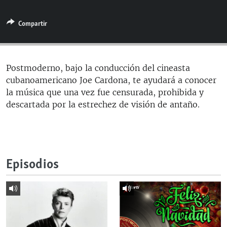
RADIO MARTÍ
Compartir
ESPECIALES
MULTIMEDIA
ESPECIALES
EDITORIALES
LA REALIDAD DE LA VIVIENDA EN CUBA
Postmoderno, bajo la conducción del cineasta
cubanoamericano Joe Cardona, te ayudará a conocer
SER VIEJO EN CUBA
SÍGUENOS
la música que una vez fue censurada, prohibida y
KENTU-CUBANO
descartada por la estrechez de visión de antaño.
LOS SANTOS DE HIALEAH
DESINFORMACIÓN RUSA EN AMÉRICA LATINA
LA INVASIÓN DE RUSIA A UCRANIA
Episodios