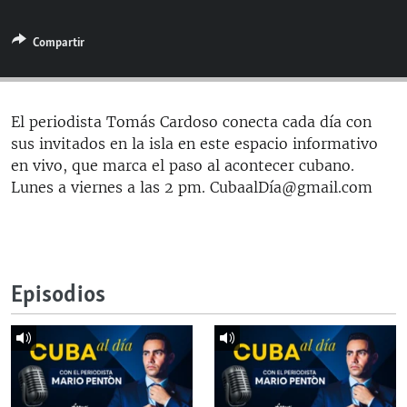
RADIO MARTÍ
Compartir
ESPECIALES
MULTIMEDIA
ESPECIALES
EDITORIALES
LA REALIDAD DE LA VIVIENDA EN CUBA
El periodista Tomás Cardoso conecta cada día con
sus invitados en la isla en este espacio informativo
SER VIEJO EN CUBA
SÍGUENOS
en vivo, que marca el paso al acontecer cubano.
KENTU-CUBANO
Lunes a viernes a las 2 pm. CubaalDía@gmail.com
LOS SANTOS DE HIALEAH
DESINFORMACIÓN RUSA EN AMÉRICA LATINA
LA INVASIÓN DE RUSIA A UCRANIA
Episodios