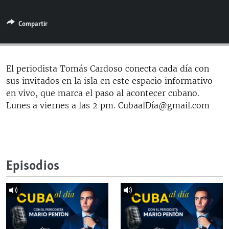
RADIO MARTÍ
Compartir
ESPECIALES
MULTIMEDIA
ESPECIALES
EDITORIALES
LA REALIDAD DE LA VIVIENDA EN CUBA
El periodista Tomás Cardoso conecta cada día con
sus invitados en la isla en este espacio informativo
SER VIEJO EN CUBA
SÍGUENOS
en vivo, que marca el paso al acontecer cubano.
KENTU-CUBANO
Lunes a viernes a las 2 pm. CubaalDía@gmail.com
LOS SANTOS DE HIALEAH
DESINFORMACIÓN RUSA EN AMÉRICA LATINA
LA INVASIÓN DE RUSIA A UCRANIA
Episodios