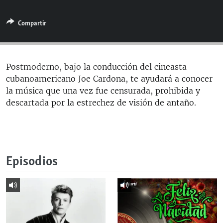
RADIO MARTÍ
Compartir
ESPECIALES
MULTIMEDIA
ESPECIALES
EDITORIALES
LA REALIDAD DE LA VIVIENDA EN CUBA
Postmoderno, bajo la conducción del cineasta
cubanoamericano Joe Cardona, te ayudará a conocer
SER VIEJO EN CUBA
SÍGUENOS
la música que una vez fue censurada, prohibida y
KENTU-CUBANO
descartada por la estrechez de visión de antaño.
LOS SANTOS DE HIALEAH
DESINFORMACIÓN RUSA EN AMÉRICA LATINA
LA INVASIÓN DE RUSIA A UCRANIA
Episodios