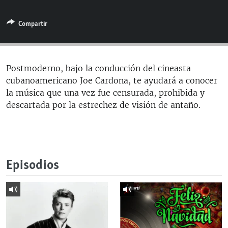
RADIO MARTÍ
Compartir
ESPECIALES
MULTIMEDIA
ESPECIALES
EDITORIALES
LA REALIDAD DE LA VIVIENDA EN CUBA
Postmoderno, bajo la conducción del cineasta
cubanoamericano Joe Cardona, te ayudará a conocer
SER VIEJO EN CUBA
SÍGUENOS
la música que una vez fue censurada, prohibida y
KENTU-CUBANO
descartada por la estrechez de visión de antaño.
LOS SANTOS DE HIALEAH
DESINFORMACIÓN RUSA EN AMÉRICA LATINA
LA INVASIÓN DE RUSIA A UCRANIA
Episodios