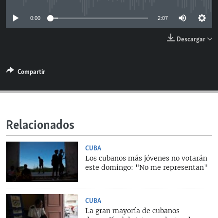
RADIO MARTÍ
0:00
2:07
ESPECIALES
Descargar
MULTIMEDIA
ESPECIALES
EDITORIALES
LA REALIDAD DE LA VIVIENDA EN CUBA
Compartir
SER VIEJO EN CUBA
SÍGUENOS
KENTU-CUBANO
LOS SANTOS DE HIALEAH
Relacionados
DESINFORMACIÓN RUSA EN AMÉRICA LATINA
CUBA
LA INVASIÓN DE RUSIA A UCRANIA
Los cubanos más jóvenes no votarán
este domingo: "No me representan"
CUBA
La gran mayoría de cubanos