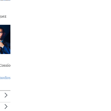
guez
Cossío
isodios