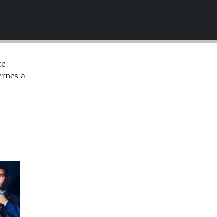
EMBED
te
ernes a