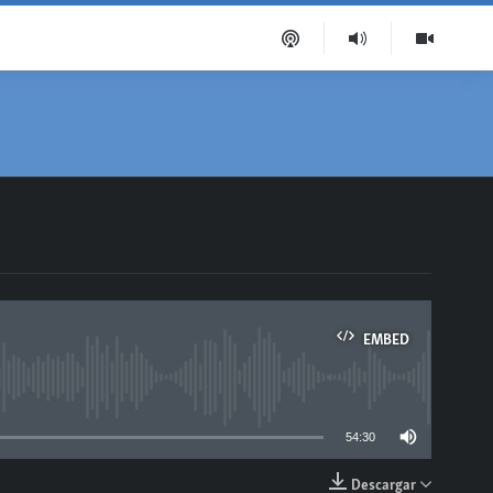
EMBED
able
54:30
Descargar