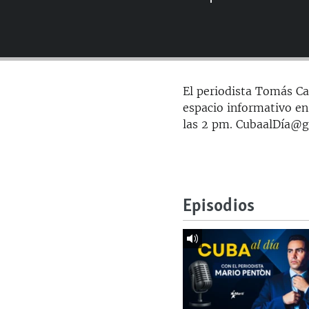
RADIO MARTÍ
ESPECIALES
MULTIMEDIA
ESPECIALES
EDITORIALES
LA REALIDAD DE LA VIVIENDA EN
El periodista Tomás Car
CUBA
espacio informativo en
SER VIEJO EN CUBA
las 2 pm. CubaalDía@
KENTU-CUBANO
LOS SANTOS DE HIALEAH
DESINFORMACIÓN RUSA EN
Episodios
AMÉRICA LATINA
LA INVASIÓN DE RUSIA A UCRANIA