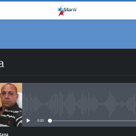
a
No media source currently avail
0:00
ntana