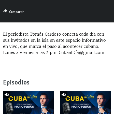
RADIO MARTÍ
Compartir
ESPECIALES
MULTIMEDIA
ESPECIALES
EDITORIALES
LA REALIDAD DE LA VIVIENDA EN CUBA
El periodista Tomás Cardoso conecta cada día con
sus invitados en la isla en este espacio informativo
SER VIEJO EN CUBA
SÍGUENOS
en vivo, que marca el paso al acontecer cubano.
KENTU-CUBANO
Lunes a viernes a las 2 pm. CubaalDía@gmail.com
LOS SANTOS DE HIALEAH
DESINFORMACIÓN RUSA EN AMÉRICA LATINA
LA INVASIÓN DE RUSIA A UCRANIA
Episodios