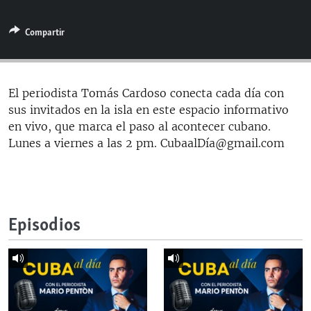
RADIO MARTÍ
Compartir
ESPECIALES
MULTIMEDIA
ESPECIALES
EDITORIALES
LA REALIDAD DE LA VIVIENDA EN CUBA
El periodista Tomás Cardoso conecta cada día con
sus invitados en la isla en este espacio informativo
SER VIEJO EN CUBA
SÍGUENOS
en vivo, que marca el paso al acontecer cubano.
KENTU-CUBANO
Lunes a viernes a las 2 pm. CubaalDía@gmail.com
LOS SANTOS DE HIALEAH
DESINFORMACIÓN RUSA EN AMÉRICA LATINA
LA INVASIÓN DE RUSIA A UCRANIA
Episodios