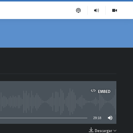
EMBED
able
29:18
Descargar