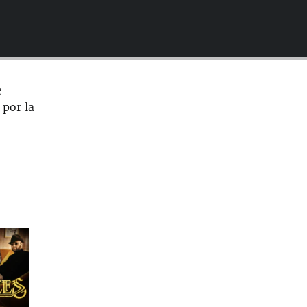
EMBED
e
 por la