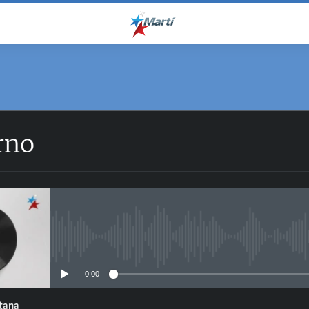
rno
No media source currently avail
0:00
ntana