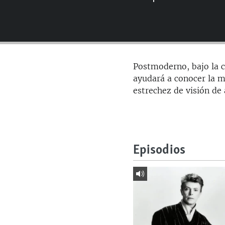
RADIO MARTÍ
ESPECIALES
MULTIMEDIA
ESPECIALES
EDITORIALES
LA REALIDAD DE LA VIVIENDA EN
Postmoderno, bajo la 
CUBA
ayudará a conocer la m
SER VIEJO EN CUBA
estrechez de visión de
KENTU-CUBANO
LOS SANTOS DE HIALEAH
DESINFORMACIÓN RUSA EN
Episodios
AMÉRICA LATINA
LA INVASIÓN DE RUSIA A UCRANIA