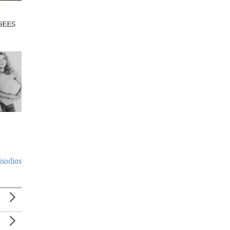
GEES
isodios