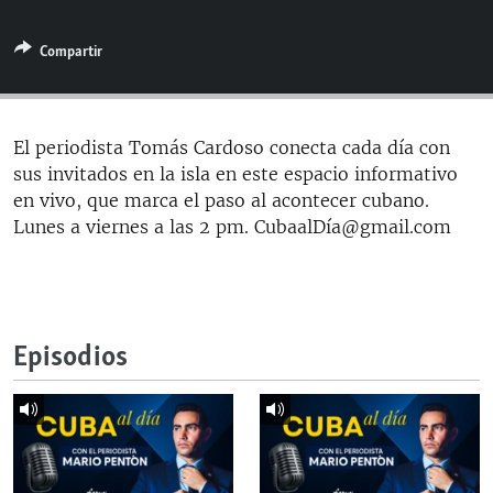
RADIO MARTÍ
Compartir
ESPECIALES
MULTIMEDIA
ESPECIALES
EDITORIALES
LA REALIDAD DE LA VIVIENDA EN CUBA
El periodista Tomás Cardoso conecta cada día con
sus invitados en la isla en este espacio informativo
SER VIEJO EN CUBA
SÍGUENOS
en vivo, que marca el paso al acontecer cubano.
KENTU-CUBANO
Lunes a viernes a las 2 pm. CubaalDía@gmail.com
LOS SANTOS DE HIALEAH
DESINFORMACIÓN RUSA EN AMÉRICA LATINA
LA INVASIÓN DE RUSIA A UCRANIA
Episodios