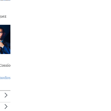
guez
Cossío
isodios