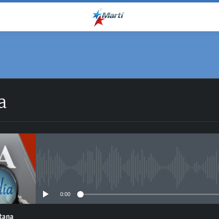
a
No media source currently avail
0:00
ntana