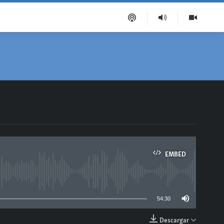
EMBED
able
54:30
Descargar