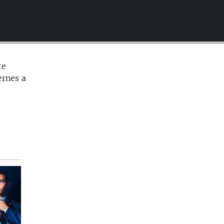
EMBED
te
ernes a