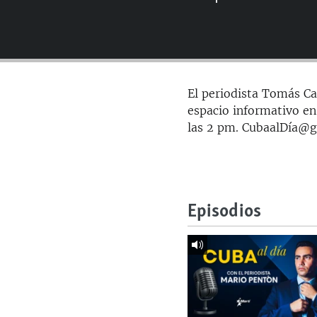
RADIO MARTÍ
ESPECIALES
MULTIMEDIA
ESPECIALES
EDITORIALES
LA REALIDAD DE LA VIVIENDA EN
El periodista Tomás Car
CUBA
espacio informativo en
SER VIEJO EN CUBA
las 2 pm. CubaalDía@
KENTU-CUBANO
LOS SANTOS DE HIALEAH
DESINFORMACIÓN RUSA EN
Episodios
AMÉRICA LATINA
LA INVASIÓN DE RUSIA A UCRANIA