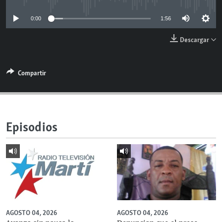
RADIO MARTÍ
0:00
1:56
ESPECIALES
Descargar
MULTIMEDIA
ESPECIALES
EDITORIALES
LA REALIDAD DE LA VIVIENDA EN CUBA
Compartir
SER VIEJO EN CUBA
SÍGUENOS
KENTU-CUBANO
LOS SANTOS DE HIALEAH
Episodios
DESINFORMACIÓN RUSA EN AMÉRICA LATINA
LA INVASIÓN DE RUSIA A UCRANIA
AGOSTO 04, 2026
AGOSTO 04, 2026