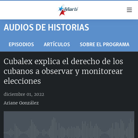
Enlaces
de
accesibilidad
AUDIOS DE HISTORIAS
TITULARES
Ir
al
CUBA
EPISODIOS
ARTÍCULOS
SOBRE EL PROGRAMA
contenido
ESTADOS UNIDOS
principal
CUBA
Cubalex explica el derecho de los
Ir
AMÉRICA LATINA
DERECHOS HUMANOS
ESTADOS UNIDOS
cubanos a observar y monitorear
a
INMIGRACIÓN
la
#11JCUBA, 5 AÑOS DESPUÉS
AMÉRICA 250
elecciones
navegación
MUNDO
INFORME DEL DEPARTAMENTO DE ESTADO DE EEUU
principal
diciembre 01, 2022
SOBRE CUBA
DEPORTES
Ir
Ariane González
a
ARTE Y ENTRETENIMIENTO
la
OPINIÓN GRÁFICA
búsqueda
AUDIOVISUALES MARTÍ
No media source currently available