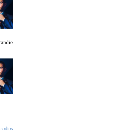
randío
isodios