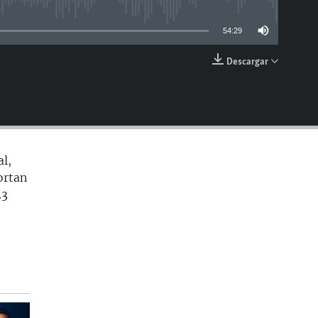
able
54:29
Descargar
EMBED
al,
ortan
23