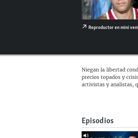
RADIO MARTÍ
ESPECIALES
MULTIMEDIA
ESPECIALES
Reproductor en mini ve
EDITORIALES
LA REALIDAD DE LA VIVIENDA EN
CUBA
SER VIEJO EN CUBA
KENTU-CUBANO
Niegan la libertad con
LOS SANTOS DE HIALEAH
precios topados y crisi
activistas y analistas,
DESINFORMACIÓN RUSA EN
AMÉRICA LATINA
LA INVASIÓN DE RUSIA A UCRANIA
Episodios