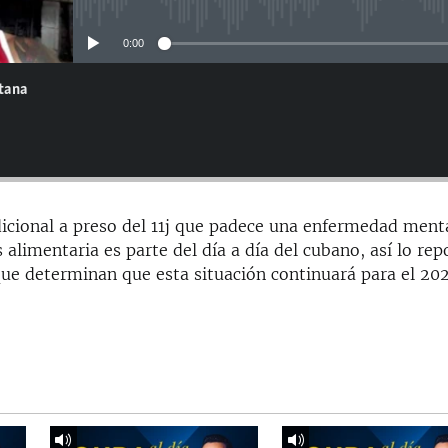
No media source currently avail
0:00
ntana
dicional a preso del 11j que padece una enfermedad ment
s alimentaria es parte del día a día del cubano, así lo rep
 que determinan que esta situación continuará para el 20