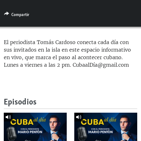
RADIO MARTÍ
Compartir
ESPECIALES
MULTIMEDIA
ESPECIALES
EDITORIALES
LA REALIDAD DE LA VIVIENDA EN CUBA
El periodista Tomás Cardoso conecta cada día con
sus invitados en la isla en este espacio informativo
SER VIEJO EN CUBA
SÍGUENOS
en vivo, que marca el paso al acontecer cubano.
KENTU-CUBANO
Lunes a viernes a las 2 pm. CubaalDía@gmail.com
LOS SANTOS DE HIALEAH
DESINFORMACIÓN RUSA EN AMÉRICA LATINA
LA INVASIÓN DE RUSIA A UCRANIA
Episodios