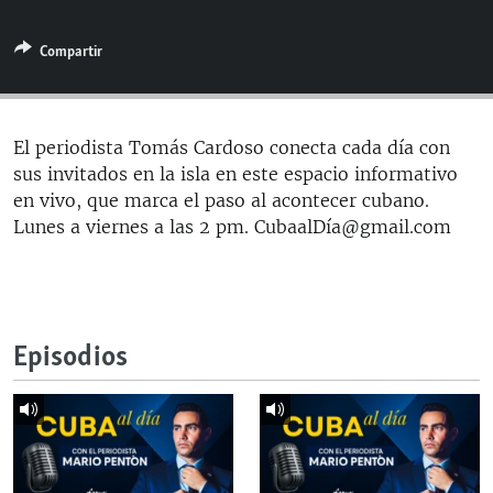
RADIO MARTÍ
Compartir
ESPECIALES
MULTIMEDIA
ESPECIALES
EDITORIALES
LA REALIDAD DE LA VIVIENDA EN CUBA
El periodista Tomás Cardoso conecta cada día con
sus invitados en la isla en este espacio informativo
SER VIEJO EN CUBA
SÍGUENOS
en vivo, que marca el paso al acontecer cubano.
KENTU-CUBANO
Lunes a viernes a las 2 pm. CubaalDía@gmail.com
LOS SANTOS DE HIALEAH
DESINFORMACIÓN RUSA EN AMÉRICA LATINA
LA INVASIÓN DE RUSIA A UCRANIA
Episodios