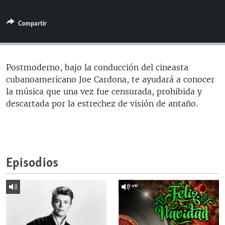
RADIO MARTÍ
Compartir
ESPECIALES
MULTIMEDIA
ESPECIALES
EDITORIALES
LA REALIDAD DE LA VIVIENDA EN CUBA
Postmoderno, bajo la conducción del cineasta
cubanoamericano Joe Cardona, te ayudará a conocer
SER VIEJO EN CUBA
SÍGUENOS
la música que una vez fue censurada, prohibida y
KENTU-CUBANO
descartada por la estrechez de visión de antaño.
LOS SANTOS DE HIALEAH
DESINFORMACIÓN RUSA EN AMÉRICA LATINA
LA INVASIÓN DE RUSIA A UCRANIA
Episodios