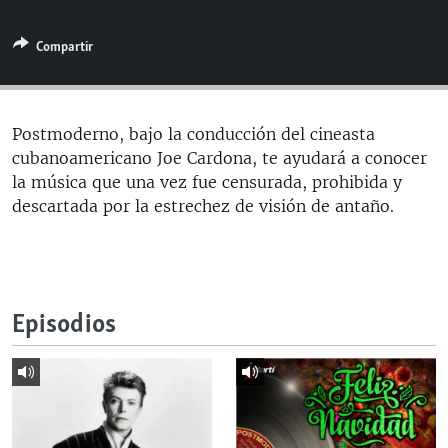
RADIO MARTÍ
Compartir
ESPECIALES
MULTIMEDIA
ESPECIALES
EDITORIALES
LA REALIDAD DE LA VIVIENDA EN CUBA
Postmoderno, bajo la conducción del cineasta
cubanoamericano Joe Cardona, te ayudará a conocer
SER VIEJO EN CUBA
SÍGUENOS
la música que una vez fue censurada, prohibida y
KENTU-CUBANO
descartada por la estrechez de visión de antaño.
LOS SANTOS DE HIALEAH
DESINFORMACIÓN RUSA EN AMÉRICA LATINA
LA INVASIÓN DE RUSIA A UCRANIA
Episodios