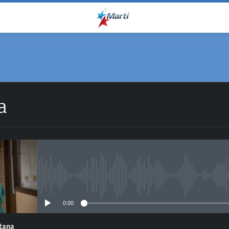
a
No media source currently avail
0:00
ntana