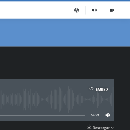
EMBED
able
54:29
Descargar