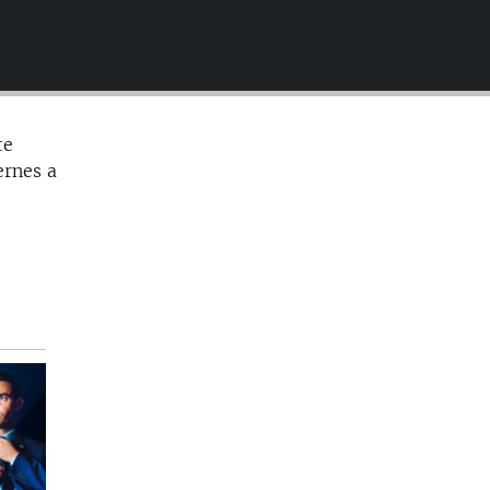
EMBED
te
ernes a