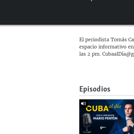
RADIO MARTÍ
ESPECIALES
MULTIMEDIA
ESPECIALES
EDITORIALES
LA REALIDAD DE LA VIVIENDA EN
El periodista Tomás Car
CUBA
espacio informativo en
SER VIEJO EN CUBA
las 2 pm. CubaalDía@
KENTU-CUBANO
LOS SANTOS DE HIALEAH
DESINFORMACIÓN RUSA EN
Episodios
AMÉRICA LATINA
LA INVASIÓN DE RUSIA A UCRANIA