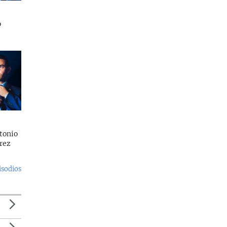
o
tonio
rez
isodios