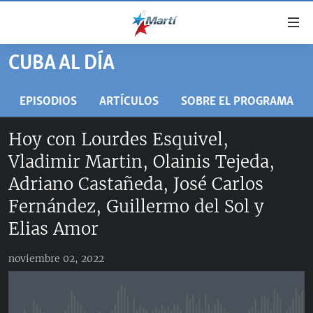
Enlaces
de
accesibilidad
CUBA AL DÍA
TITULARES
Ir
al
CUBA
EPISODIOS
ARTÍCULOS
SOBRE EL PROGRAMA
contenido
ESTADOS UNIDOS
principal
CUBA
Hoy con Lourdes Esquivel,
Ir
AMÉRICA LATINA
DERECHOS HUMANOS
ESTADOS UNIDOS
Vladimir Martin, Olainis Tejeda,
a
INMIGRACIÓN
la
#11JCUBA, 5 AÑOS DESPUÉS
AMÉRICA 250
Adriano Castañeda, José Carlos
navegación
MUNDO
INFORME DEL DEPARTAMENTO DE ESTADO DE EEUU
Fernández, Guillermo del Sol y
principal
SOBRE CUBA
DEPORTES
Elias Amor
Ir
a
ARTE Y ENTRETENIMIENTO
la
noviembre 02, 2022
OPINIÓN GRÁFICA
búsqueda
AUDIOVISUALES MARTÍ