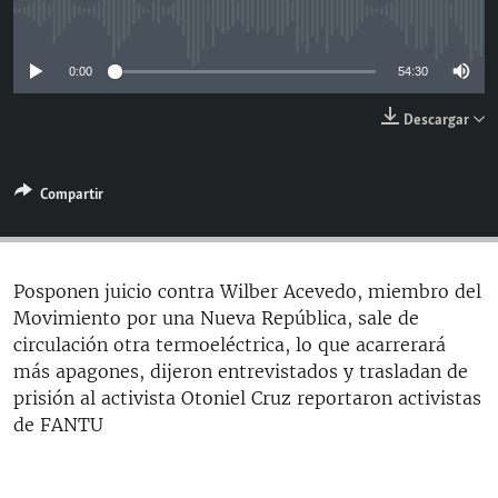
RADIO MARTÍ
No media source currently available
ESPECIALES
0:00
54:30
MULTIMEDIA
ESPECIALES
Descargar
EDITORIALES
LA REALIDAD DE LA VIVIENDA EN CUBA
SER VIEJO EN CUBA
Compartir
SÍGUENOS
KENTU-CUBANO
LOS SANTOS DE HIALEAH
Posponen juicio contra Wilber Acevedo, miembro del
DESINFORMACIÓN RUSA EN AMÉRICA LATINA
Movimiento por una Nueva República, sale de
LA INVASIÓN DE RUSIA A UCRANIA
circulación otra termoeléctrica, lo que acarrerará
más apagones, dijeron entrevistados y trasladan de
prisión al activista Otoniel Cruz reportaron activistas
de FANTU