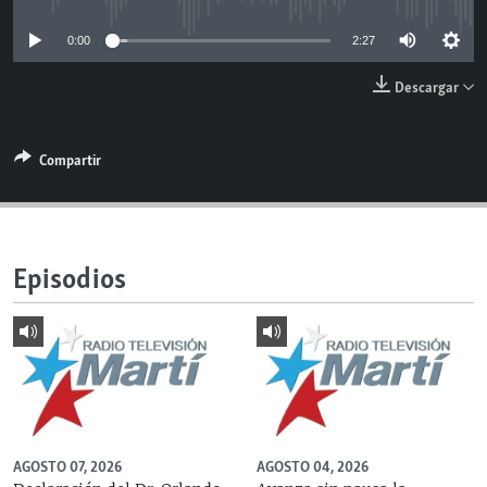
RADIO MARTÍ
0:00
2:27
ESPECIALES
Descargar
MULTIMEDIA
ESPECIALES
EDITORIALES
LA REALIDAD DE LA VIVIENDA EN CUBA
Compartir
SER VIEJO EN CUBA
SÍGUENOS
KENTU-CUBANO
LOS SANTOS DE HIALEAH
Episodios
DESINFORMACIÓN RUSA EN AMÉRICA LATINA
LA INVASIÓN DE RUSIA A UCRANIA
AGOSTO 07, 2026
AGOSTO 04, 2026