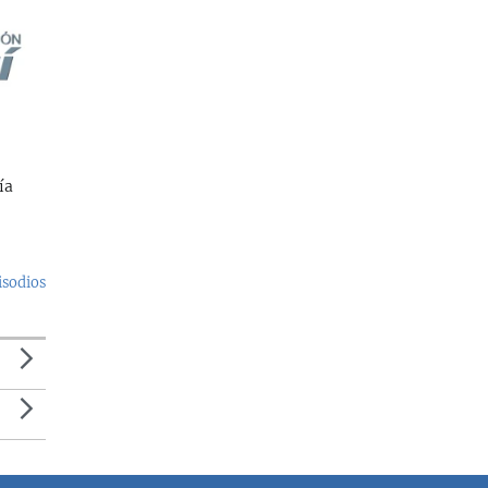
ía
isodios