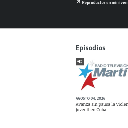
RADIO MARTÍ
Reproductor en mini ve
ESPECIALES
MULTIMEDIA
ESPECIALES
EDITORIALES
LA REALIDAD DE LA VIVIENDA EN
CUBA
Episodios
SER VIEJO EN CUBA
KENTU-CUBANO
LOS SANTOS DE HIALEAH
DESINFORMACIÓN RUSA EN
AMÉRICA LATINA
LA INVASIÓN DE RUSIA A UCRANIA
AGOSTO 04, 2026
Avanza sin pausa la viole
juvenil en Cuba