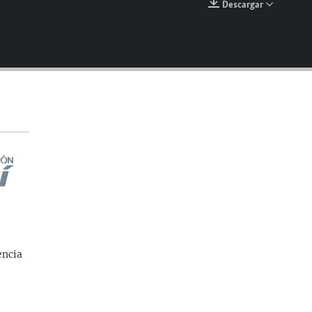
Descargar
EMBED
encia