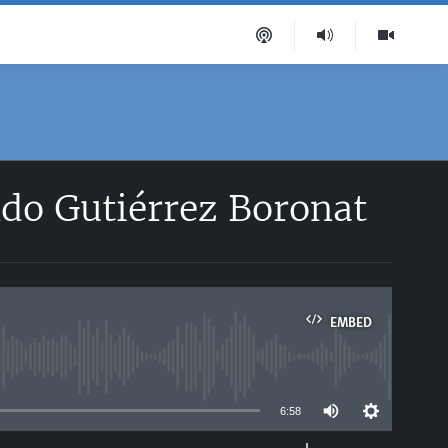
ndo Gutiérrez Boronat
EMBED
able
6:58