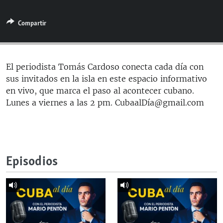
RADIO MARTÍ
Compartir
ESPECIALES
MULTIMEDIA
ESPECIALES
EDITORIALES
LA REALIDAD DE LA VIVIENDA EN CUBA
El periodista Tomás Cardoso conecta cada día con
sus invitados en la isla en este espacio informativo
SER VIEJO EN CUBA
SÍGUENOS
en vivo, que marca el paso al acontecer cubano.
KENTU-CUBANO
Lunes a viernes a las 2 pm. CubaalDía@gmail.com
LOS SANTOS DE HIALEAH
DESINFORMACIÓN RUSA EN AMÉRICA LATINA
LA INVASIÓN DE RUSIA A UCRANIA
Episodios