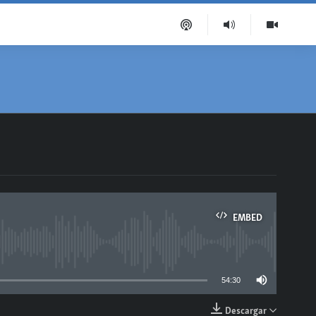
EMBED
able
54:30
Descargar