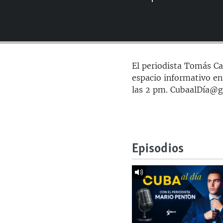
RADIO MARTÍ
ESPECIALES
MULTIMEDIA
ESPECIALES
EDITORIALES
LA REALIDAD DE LA VIVIENDA EN
El periodista Tomás Car
CUBA
espacio informativo en
SER VIEJO EN CUBA
las 2 pm. CubaalDía@
KENTU-CUBANO
LOS SANTOS DE HIALEAH
DESINFORMACIÓN RUSA EN
Episodios
AMÉRICA LATINA
LA INVASIÓN DE RUSIA A UCRANIA