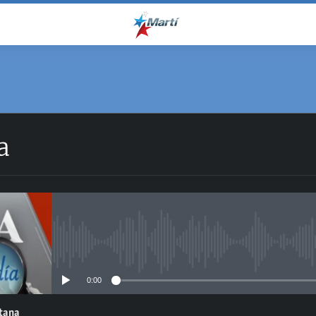
a
No media source currently avail
0:00
ntana