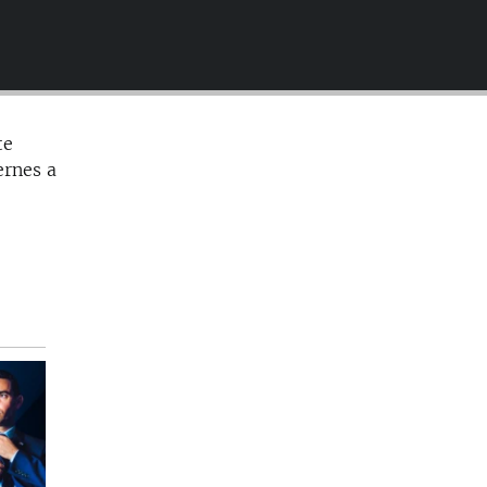
EMBED
te
ernes a