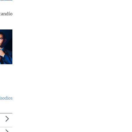
randío
isodios