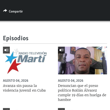
RADIO MARTÍ
Compartir
ESPECIALES
MULTIMEDIA
ESPECIALES
EDITORIALES
LA REALIDAD DE LA VIVIENDA EN CUBA
Episodios
SER VIEJO EN CUBA
SÍGUENOS
KENTU-CUBANO
LOS SANTOS DE HIALEAH
DESINFORMACIÓN RUSA EN AMÉRICA LATINA
LA INVASIÓN DE RUSIA A UCRANIA
AGOSTO 04, 2026
AGOSTO 04, 2026
Avanza sin pausa la
Denuncian que el preso
violencia juvenil en Cuba
político Roilán Álvarez
cumple 19 días en huelga de
hambre