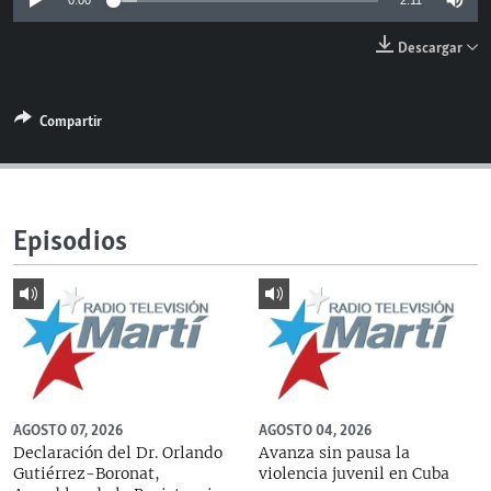
0:00
2:11
RADIO MARTÍ
Descargar
ESPECIALES
MULTIMEDIA
ESPECIALES
Compartir
EDITORIALES
LA REALIDAD DE LA VIVIENDA EN CUBA
SER VIEJO EN CUBA
SÍGUENOS
KENTU-CUBANO
Episodios
LOS SANTOS DE HIALEAH
DESINFORMACIÓN RUSA EN AMÉRICA LATINA
LA INVASIÓN DE RUSIA A UCRANIA
AGOSTO 07, 2026
AGOSTO 04, 2026
Declaración del Dr. Orlando
Avanza sin pausa la
Gutiérrez-Boronat,
violencia juvenil en Cuba